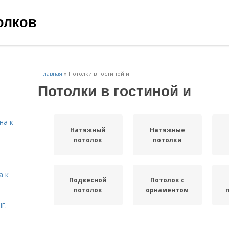
олков
Главная
»
Потолки в гостиной и
Потолки в гостиной и
на к
Натяжный
Натяжные
потолок
потолки
а к
Подвесной
Потолок с
потолок
орнаментом
г.