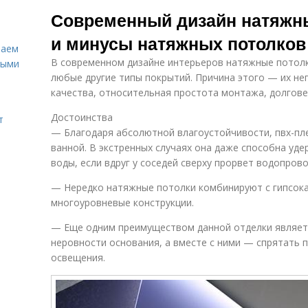
Потолок с
Современный дизайн натяжн
узором
и минусы натяжных потолков
лаем
В современном дизайне интерьеров натяжные потолк
ными
любые другие типы покрытий. Причина этого — их не
качества, относительная простота монтажа, долгове
Достоинства
т
— Благодаря абсолютной влагоустойчивости, пвх-пле
ванной. В экстренных случаях она даже способна у
воды, если вдруг у соседей сверху прорвет водопрово
— Нередко натяжные потолки комбинируют с гипсока
многоуровневые конструкции.
— Еще одним преимуществом данной отделки являет
неровности основания, а вместе с ними — спрятать 
освещения.