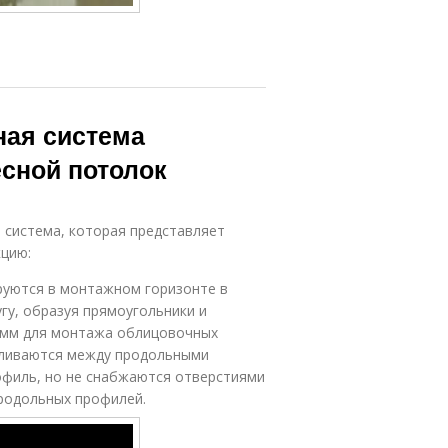
ная система
есной потолок
 система, которая представляет
цию:
руются в монтажном горизонте в
гу, образуя прямоугольники и
00 мм для монтажа облицовочных
вливаются между продольными
офиль, но не снабжаются отверстиями
родольных профилей.