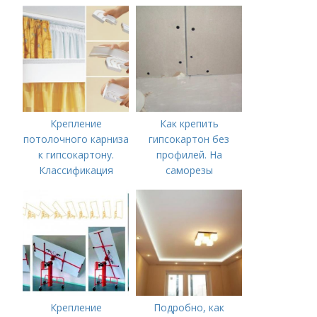
Предварительные
расчеты, разметка и
подготовка
поверхности
Крепление
Как крепить
потолочного карниза
гипсокартон без
к гипсокартону.
профилей. На
Классификация
саморезы
пластиковых
потолочных
карнизов
Крепление
Подробно, как