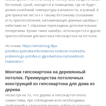
бетонный, сухой, находится в помещении, где не будет
резких колебаний температуры и влажности, и ровный. А
для прижатия листа к к такому бетонному основанию
есть приспособления, напоминающие длинные швабры с
набитыми на Т-образные перекладины дополнительные
поперечины. Кроме таких «швабр», используются и другие
приспособления для монтажа гипсокартона на потолок.
Источник:
https://armstrong-dlya-
potolkov.aystroika.info/stati/vse-tonkosti-montazha-
podvesnogo-potolka-iz-gipsokartona-raznovidnosti-
materialov-i
Монтаж гипсокартона на деревянный
потолок. Преимущества потолочных
конструкций из гипсокартона для дома из
дерева
Несмотря на то, что дерево и гипсокартон плохо
совместимы, при соблюдении всех необходимых
требований и технологии можно добиться хороших