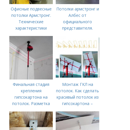
Офисные подвесные
Потолки армстронг и
потолки Армстронг.
Албес от
Технические
официального
характеристики
представителя.
Интернет-магазин
«Потолки Армстронг»
- гарантия надежных
и качественных
подвесных систем.
Финальная стадия
Монтаж ГКЛ на
крепления
потолок. Как сделать
гипсокартона на
красивый потолок из
потолок. Разметка
гипсокартона –
периметра
инструкция от
проектирования до
монтажа