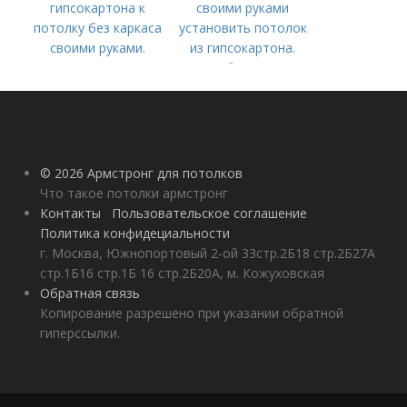
гипсокартона к
своими руками
потолку без каркаса
установить потолок
своими руками.
из гипсокартона.
Монтаж на
Особенности
обрешетку из
металлического
профиля
© 2026 Армстронг для потолков
Что такое потолки армстронг
Контакты
Пользовательское соглашение
Политика конфидециальности
г. Москва, Южнопортовый 2-ой 33стр.2Б18 стр.2Б27А
стр.1Б16 стр.1Б 16 стр.2Б20А, м. Кожуховская
Обратная связь
Копирование разрешено при указании обратной
гиперссылки.