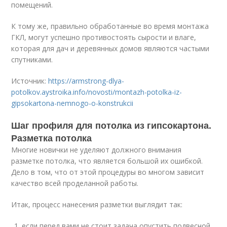
помещений.
К тому же, правильно обработанные во время монтажа
ГКЛ, могут успешно противостоять сырости и влаге,
которая для дач и деревянных домов являются частыми
спутниками.
Источник:
https://armstrong-dlya-
potolkov.aystroika.info/novosti/montazh-potolka-iz-
gipsokartona-nemnogo-o-konstrukcii
Шаг профиля для потолка из гипсокартона.
Разметка потолка
Многие новички не уделяют должного внимания
разметке потолка, что является большой их ошибкой.
Дело в том, что от этой процедуры во многом зависит
качество всей проделанной работы.
Итак, процесс нанесения разметки выглядит так:
если перед вами не стоит задача опустить подвесной