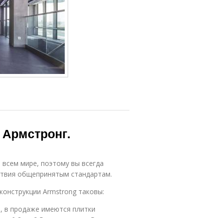
Натяжные
Потолки в
потолки
квартире
Потолок с
Футуристичный
орнаментом
потолок
Крепление для
Потолок к
натяжного
потолку
 Армстронг.
потолка
всем мире, поэтому вы всегда
Потолок к
Потолки для
ствия общепринятым стандартам.
монтажу
зала
конструкции Armstrong таковы:
е, в продаже имеются плитки