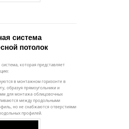
ная система
есной потолок
 система, которая представляет
цию:
руются в монтажном горизонте в
гу, образуя прямоугольники и
00 мм для монтажа облицовочных
вливаются между продольными
офиль, но не снабжаются отверстиями
родольных профилей.