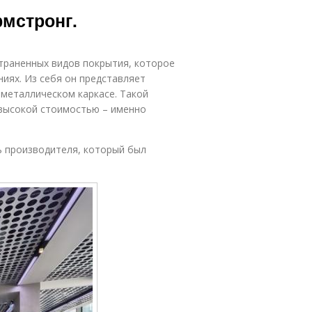
Потолок по
натяжном
рмстронг.
периметру
потолке
траненных видов покрытия, которое
Потолок из
Панели на
иях. Из себя он представляет
панелей
потолок
 металлическом каркасе. Такой
 высокой стоимостью – именно
Потолок из
Двухуровневый
ь производителя, который был
пластика
потолок
териалы для
Фигурный
потолка
потолок
псокартонный
Требования к
потолок
потолкам