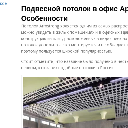
Потолок с
акое
пластиковых
Подвесной потолок в офис А
подсветкой
панелей
Особенности
Потолок Armstrong является одним из самых распрос
Потолок из
Натяжной
пластиковых
можно увидеть в жилых помещениях и в офисных здан
потолок
к
панелей
конструкцию из плит, расположенных в виде ячеек на
потолок довольно легко монтируется и не обладает
поэтому пользуется широкой популярностью.
Потолок из пвх-
Панельный
Стоит отметить, что название было получено в чест
панелей
потолок
первым, кто завез подобные потолки в Россию.
Двухуровневые
Потолки из
Ма
потолки
гипсокартона
Потолки в
Потолок в
Ги
домашних
квартире
условиях