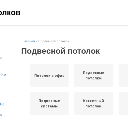
олков
Главная
»
Подвесной потолок
Подвесной потолок
и
Подвесные
лке
Потолок в офис
потолки
Подвесные
Кассетный
она
системы
потолок
 к
Потолки из