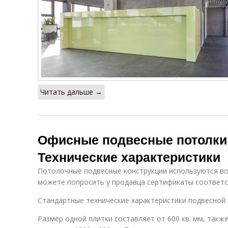
Цены на
Натяжный
подвесной
потолок
потолок
Потолки в
Освещение на
гостиной и
потолке
Читать дальше →
Потолок с
Подвесные
узором
конструкции
Офисные подвесные потолки
Технические характеристики
Поверхности
Потолочные подвесные конструкции используются во 
Потолок к стене
под натяжные
можете попросить у продавца сертификаты соответ
потолки
Стандартные технические характеристики подвесной 
Размер одной плитки составляет от 600 кв. мм, такж