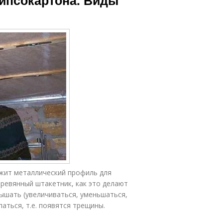
гипсокартона. Виды
ужит металлический профиль для
еревянный штакетник, как это делают
дышать (увеличиваться, уменьшаться,
паться, т.е. появятся трещины.