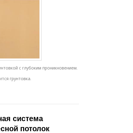
унтовкой с глубоким проникновением.
ится грунтовка.
ная система
есной потолок