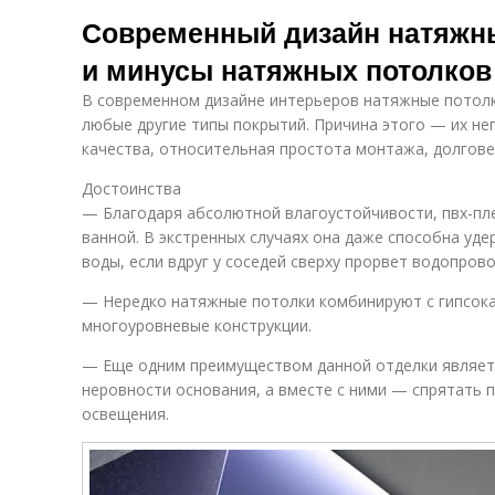
Потолок с
Современный дизайн натяжн
узором
и минусы натяжных потолков
В современном дизайне интерьеров натяжные потолк
любые другие типы покрытий. Причина этого — их не
качества, относительная простота монтажа, долгове
Достоинства
— Благодаря абсолютной влагоустойчивости, пвх-пле
ванной. В экстренных случаях она даже способна у
воды, если вдруг у соседей сверху прорвет водопрово
— Нередко натяжные потолки комбинируют с гипсока
многоуровневые конструкции.
— Еще одним преимуществом данной отделки являет
неровности основания, а вместе с ними — спрятать 
освещения.