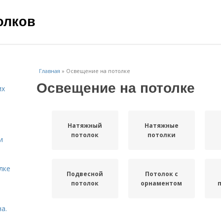
олков
Главная
»
Освещение на потолке
Освещение на потолке
их
Натяжный
Натяжные
потолок
потолки
и
лке
Подвесной
Потолок с
потолок
орнаментом
а.