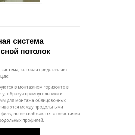
ная система
есной потолок
 система, которая представляет
цию:
руются в монтажном горизонте в
гу, образуя прямоугольники и
00 мм для монтажа облицовочных
вливаются между продольными
офиль, но не снабжаются отверстиями
родольных профилей.