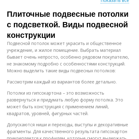
Показать все
Плиточные подвесные потолки
Модульные потолки
Акриловый потолок
с подсветкой. Виды подвесной
конструкции
Подвесной потолок может украсить и общественное
Потолок с подсветкой
Стеклянные потолки
учреждение, и жилое помещение. Выбрать материал
бывает очень непросто, особенно рядовом покупателю,
не знакомому подробно с особенностями конструкций.
Можно выделить такие виды подвесных потолков:
Рассмотрим каждый из вариантов более детально.
Потолки из оргстекла
Решетчатый потолок
Потолки из гипсокартона – это возможность
развернуться и придумать любую форму потолка. Это
может быть конструкция с применением линий,
Потолок под
квадратов, уровней, фигурных частей.
Акриловые потолки
названием
Допускаются ниши и переходы, выступы и декоративные
фрагменты. Для качественного результата гипсокартон
прикрепляется к профилям, которые смогут выдержать