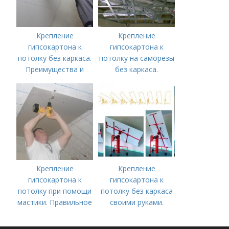
Крепление
Крепление
гипсокартона к
гипсокартона к
потолку без каркаса.
потолку на саморезы
Преимущества и
без каркаса.
минусы
Варианты
бескаркасного
выполнения
способа крепления
несущего каркаса
Крепление
Крепление
гипсокартона к
гипсокартона к
потолку при помощи
потолку без каркаса
мастики. Правильное
своими руками.
крепление
Монтаж на
гипсокартонных
обрешетку из