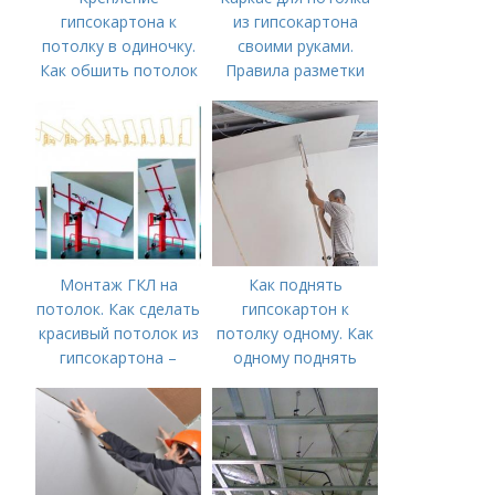
гипсокартона к
из гипсокартона
потолку в одиночку.
своими руками.
Как обшить потолок
Правила разметки
гипсокартоном в
под каркас для
одиночку: делаем
подвесного потолка
подъемник для ГКЛ
из гипсокартона
Монтаж ГКЛ на
Как поднять
потолок. Как сделать
гипсокартон к
красивый потолок из
потолку одному. Как
гипсокартона –
одному поднять
инструкция от
гипсокартон
проектирования до
монтажа