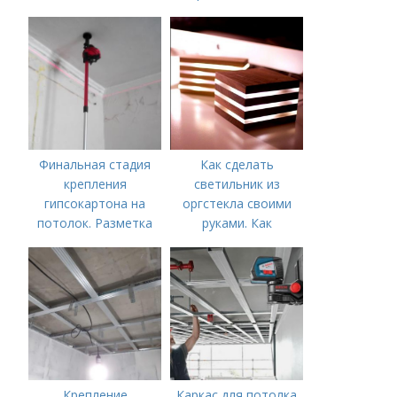
Интернет-магазин
«Потолки Армстронг»
- гарантия надежных
и качественных
подвесных систем.
Финальная стадия
Как сделать
крепления
светильник из
гипсокартона на
оргстекла своими
потолок. Разметка
руками. Как
периметра
смастерить
«сэндвич» светильник
из оргстекла и
дерева
Крепление
Каркас для потолка