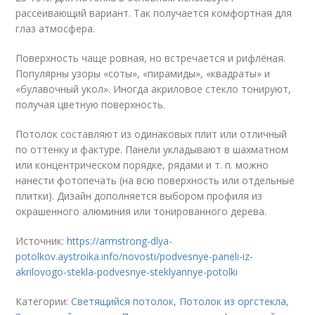
рассеивающий вариант. Так получается комфортная для
глаз атмосфера.
Поверхность чаще ровная, но встречается и рифлёная.
Популярны узоры «соты», «пирамиды», «квадраты» и
«булавочный укол». Иногда акриловое стекло тонируют,
получая цветную поверхность.
Потолок составляют из одинаковых плит или отличный
по оттенку и фактуре. Панели укладывают в шахматном
или концентрическом порядке, рядами и т. п. можно
нанести фотопечать (на всю поверхность или отдельные
плитки). Дизайн дополняется выбором профиля из
окрашенного алюминия или тонированного дерева.
Источник:
https://armstrong-dlya-
potolkov.aystroika.info/novosti/podvesnye-paneli-iz-
akrilovogo-stekla-podvesnye-steklyannye-potolki
Категории:
Светящийся потолок
,
Потолок из оргстекла
,