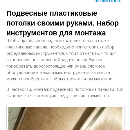
Показать все
Подвесные пластиковые
Обрешетка для
Ванная панель
панелей
потолки своими руками. Набор
инструментов для монтажа
Панели на
Чтобы правильно и надежно закрепить на потолке
металлический
Панели из пластика
пластиковые панели, необходимо приготовить набор
профиль
определенных инструментов. Стоит отметить, что для
выполнения поставленной задачи не требуется
приобретать дорогостоящее или очень сложное
оборудование и механизмы, инструменты из списка
можно приобрести в любом строительном магазине.
В частности, монтаж подвесного потолка из панелей ПВХ
выполняется с помощью следующих инструментов: