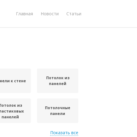
Главная
Новости
Статьи
Потолок из
нели к стене
панелей
Потолок из
Потолочные
ластиковых
панели
панелей
Показать все
Панели на