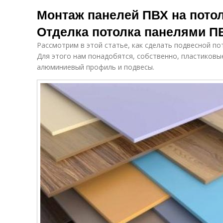
Бесшовные
Ва
потолочные
Монтаж панелей ПВХ на пото
панели
панели
Отделка потолка панелями П
Рассмотрим в этой статье, как сделать подвесной по
Панели из
Панели на
Для этого нам понадобятся, собственно, пластиковы
пластика
балконе
алюминиевый профиль и подвесы.
Под
Панели для
Деревянная
из
потолков
обрешетка
Шпонированные
Панели на кухне
Цв
панели
Плинтус под
Панели к
Пл
пластиковые
профилю
панели