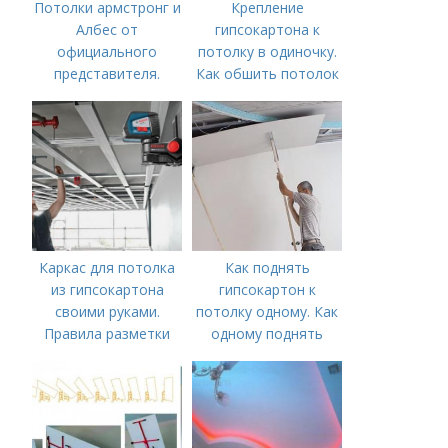
Потолки армстронг и
Крепление
Албес от
гипсокартона к
официального
потолку в одиночку.
представителя.
Как обшить потолок
Интернет-магазин
гипсокартоном в
«Потолки Армстронг»
одиночку: делаем
- гарантия надежных
подъемник для ГКЛ
и качественных
подвесных систем.
Каркас для потолка
Как поднять
из гипсокартона
гипсокартон к
своими руками.
потолку одному. Как
Правила разметки
одному поднять
под каркас для
гипсокартон
подвесного потолка
из гипсокартона