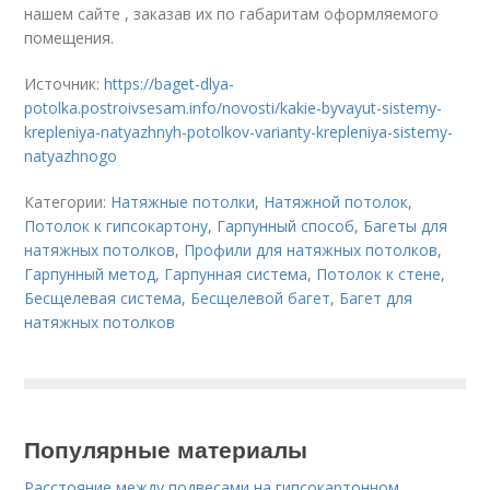
нашем сайте , заказав их по габаритам оформляемого
помещения.
Источник:
https://baget-dlya-
potolka.postroivsesam.info/novosti/kakie-byvayut-sistemy-
krepleniya-natyazhnyh-potolkov-varianty-krepleniya-sistemy-
natyazhnogo
Категории:
Натяжные потолки
,
Натяжной потолок
,
Потолок к гипсокартону
,
Гарпунный способ
,
Багеты для
натяжных потолков
,
Профили для натяжных потолков
,
Гарпунный метод
,
Гарпунная система
,
Потолок к стене
,
Бесщелевая система
,
Бесщелевой багет
,
Багет для
натяжных потолков
Популярные материалы
Расстояние между подвесами на гипсокартонном