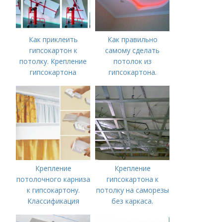
Как приклеить
Как правильно
гипсокартон к
самому сделать
потолку. Крепление
потолок из
гипсокартона
гипсокартона.
Предварительные
расчеты, разметка и
подготовка
поверхности
Крепление
Крепление
потолочного карниза
гипсокартона к
к гипсокартону.
потолку на саморезы
Классификация
без каркаса.
пластиковых
Варианты