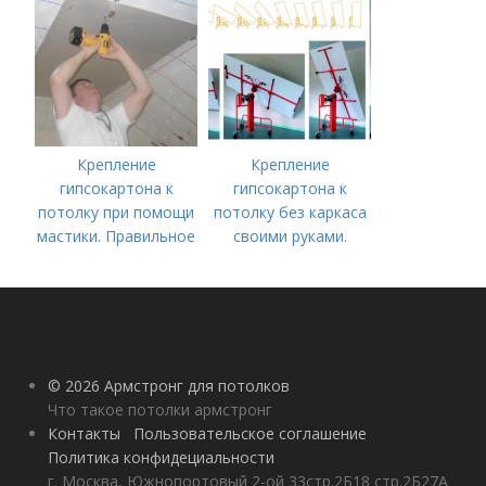
потолочных
выполнения
карнизов
несущего каркаса
Крепление
Крепление
гипсокартона к
гипсокартона к
потолку при помощи
потолку без каркаса
мастики. Правильное
своими руками.
крепление
Монтаж на
гипсокартонных
обрешетку из
листов без каркаса
металлического
профиля
© 2026 Армстронг для потолков
Что такое потолки армстронг
Контакты
Пользовательское соглашение
Политика конфидециальности
г. Москва, Южнопортовый 2-ой 33стр.2Б18 стр.2Б27А