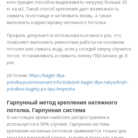
конструкция способна выдерживать нагрузку больше 20
кг на м
2
. Такой способ крепления дает возможность
снимать полотнище и натягивать вновь, а также
выполнять корректировку натяжного потолка.
Профиль допускается использоваться много раз, что
позволяет выполнять ремонтные работы на основном
потолке или сливать воду, если у соседей сверху случился
потоп. Устанавливать и снимать пленку ПВХ можно до 8
раз.
Источник:
https://baget-dlya-
potolka.postroivsesam.info/stati/pvh-baget-dlya-natyazhnyh-
potolkov-bagety-po-tipu-krepezha
Гарпунный метод крепления натяжного
потолка. Гарпунная система
В настоящее время наиболее распространена и
используется в 90% случаев. Гарпунная система
крепления натяжных потолков применяется только для
монтажа виниловой пленки, тканевые покрытия таким