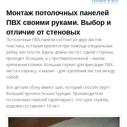
Показать все
Монтаж потолочных панелей
Цены на потолочные
Потолочная плитка
панели
ПВХ своими руками. Выбор и
отличие от стеновых
Потолочные ПВХ-панели состоят из двух листов
Потолок под
Панели для потолка
пластика, которые крепятся при помощи специальных
пластиковые панели
ребер жесткости. Вдоль длины листа с одной стороны
проходит большая, а с противоположной – малая
крепежная планки. Большая служит для фиксации ПВХ-
Подвесной потолок
листа к каркасу, а малая – для сцепления листов между
Потолок из
из пластиковых
собой.
пластиковых панелей
панелей
Все детали сбоку имеют шип, который способствует
большей прочности конструкции. Производители
потолочных панелей гарантируют, что срок службы
Реечные панели
Панели из пластика
изделия составляет 10 лет.