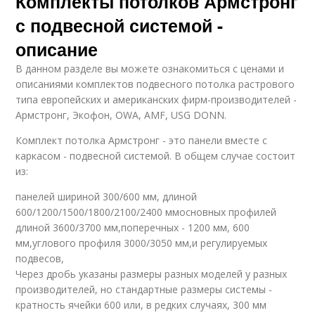
Комплекты потолков Армстронг
Плинтус под
Потолочный багет
пластиковые панели
с подвесной системой -
описание
В данном разделе вы можете ознакомиться с ценами и
описаниями комплектов подвесного потолка растрового
Панели к профилю
Панели к потолку
типа европейских и американских фирм-производителей -
Армстронг, Экофон, OWA, AMF, USG DONN.
Комплект потолка Армстронг - это панели вместе с
каркасом - подвесной системой. В общем случае состоит
Панели к стене
Панели на стену
из:
панелей шириной 300/600 мм, длиной
600/1200/1500/1800/2100/2400 ммосновных профилей
длиной 3600/3700 мм,поперечных - 1200 мм, 600
Стеновые панели
Панели для потолков
мм,углового профиля 3000/3050 мм,и регулируемых
подвесов,
Через дробь указаны размеры разных моделей у разных
производителей, но стандартные размеры системы -
кратность ячейки 600 или, в редких случаях, 300 мм
Потолочный профиль
Потолочные плиты