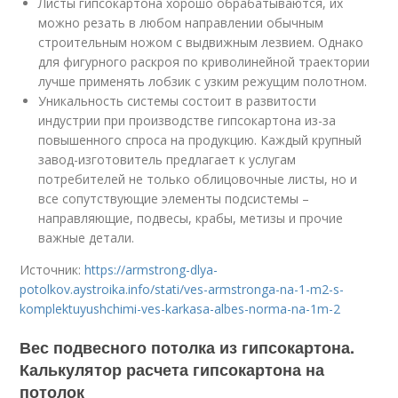
Листы гипсокартона хорошо обрабатываются, их
можно резать в любом направлении обычным
строительным ножом с выдвижным лезвием. Однако
для фигурного раскроя по криволинейной траектории
лучше применять лобзик с узким режущим полотном.
Уникальность системы состоит в развитости
индустрии при производстве гипсокартона из-за
повышенного спроса на продукцию. Каждый крупный
завод-изготовитель предлагает к услугам
потребителей не только облицовочные листы, но и
все сопутствующие элементы подсистемы –
направляющие, подвесы, крабы, метизы и прочие
важные детали.
Источник:
https://armstrong-dlya-
potolkov.aystroika.info/stati/ves-armstronga-na-1-m2-s-
komplektuyushchimi-ves-karkasa-albes-norma-na-1m-2
Вес подвесного потолка из гипсокартона.
Калькулятор расчета гипсокартона на
потолок