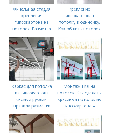
Финальная стадия
Крепление
крепления
гипсокартона к
гипсокартона на
потолку в одиночку.
потолок. Разметка
Как обшить потолок
периметра
гипсокартоном в
одиночку: делаем
подъемник для ГКЛ
Каркас для потолка
Монтаж ГКЛ на
из гипсокартона
потолок. Как сделать
своими руками.
красивый потолок из
Правила разметки
гипсокартона –
под каркас для
инструкция от
подвесного потолка
проектирования до
из гипсокартона
монтажа