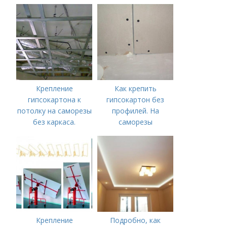
минусы
пластиковых
бескаркасного
потолочных
способа крепления
карнизов
Крепление
Как крепить
гипсокартона к
гипсокартон без
потолку на саморезы
профилей. На
без каркаса.
саморезы
Варианты
выполнения
несущего каркаса
Крепление
Подробно, как