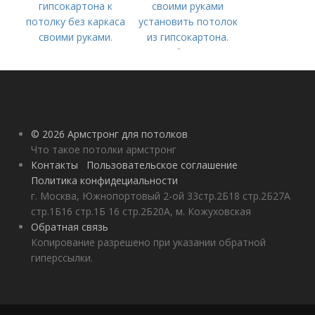
гипсокартона к
своими руками
потолку без каркаса
установить потолок
своими руками.
из гипсокартона.
Монтаж на
Особенности
обрешетку из
металлического
профиля
© 2026 Армстронг для потолков
Что такое потолки армстронг
Контакты
Пользовательское соглашение
Политика конфидециальности
г. Москва, Южнопортовый 2-ой 33стр.2Б18 стр.2Б27А
стр.1Б16 стр.1Б 16 стр.2Б20А, м. Кожуховская
Обратная связь
Копирование разрешено при указании обратной
гиперссылки.