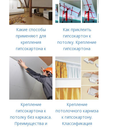
Какие способы
Как приклеить
применяют для
гипсокартон к
крепления
потолку. Крепление
гипсокартона к
гипсокартона
потолку. Как сделать
потолок из
гипсокартона
Крепление
Крепление
гипсокартона к
потолочного карниза
потолку без каркаса.
к гипсокартону.
Преимущества и
Классификация