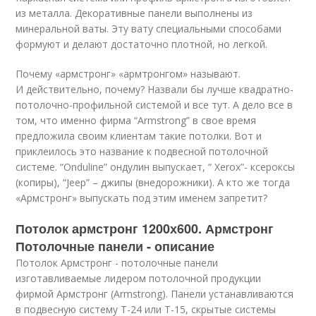
из металла. Декоративные панели выполнены из
минеральной ваты. Эту вату специальными способами
формуют и делают достаточно плотной, но легкой.
Почему «армстронг» «армтронгом» называют.
И действительно, почему? Назвали бы лучше квадратно-
потолочно-профильной системой и все тут. А дело все в
том, что именно фирма “Armstrong” в свое время
предложила своим клиентам такие потолки. Вот и
приклеилось это название к подвесной потолочной
системе. “Onduline” ондулин выпускает, “ Xerox”- ксероксы
(копиры), “Jeep” – джипы (внедорожники). А кто же тогда
«Армстронг» выпускать под этим именем запретит?
Потолок армстронг 1200х600. Армстронг
Потолочные панели - описание
Потолок Армстронг - потолочные панели
изготавливаемые лидером потолочной продукции
фирмой Армстронг (Armstrong). Панели устанавливаются
в подвесную систему Т-24 или Т-15, скрытые системы