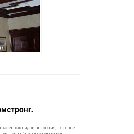
рмстронг.
траненных видов покрытия, которое