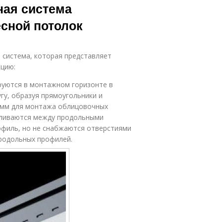
ная система
есной потолок
 система, которая представляет
цию:
руются в монтажном горизонте в
гу, образуя прямоугольники и
00 мм для монтажа облицовочных
вливаются между продольными
офиль, но не снабжаются отверстиями
родольных профилей.