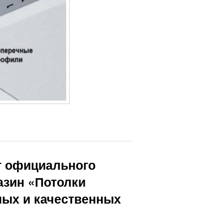
т официального
азин «Потолки
ных и качественных