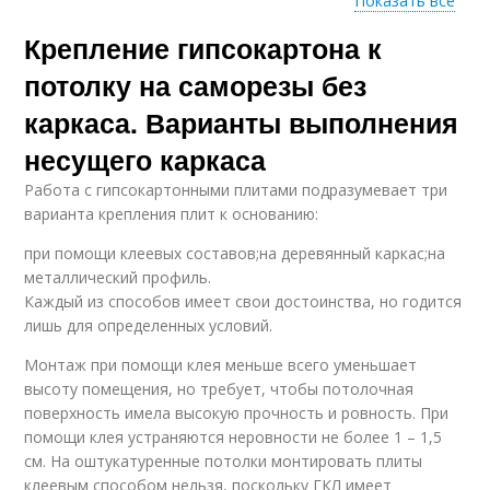
Показать все
Крепление гипсокартона к
Гипсокартон на
Потолок с помощью
деревянный потолок
потолку на саморезы без
каркаса. Варианты выполнения
несущего каркаса
Гипсокартон на
Подъёмник для
потолок
гипсокартона
Работа с гипсокартонными плитами подразумевает три
варианта крепления плит к основанию:
при помощи клеевых составов;на деревянный каркас;на
металлический профиль.
Подвесы для потолка
Гипсокартон на стене
Каждый из способов имеет свои достоинства, но годится
лишь для определенных условий.
Монтаж при помощи клея меньше всего уменьшает
высоту помещения, но требует, чтобы потолочная
Гипсокартон без
Крепления к
поверхность имела высокую прочность и ровность. При
каркаса
деревянному потолку
помощи клея устраняются неровности не более 1 – 1,5
см. На оштукатуренные потолки монтировать плиты
клеевым способом нельзя, поскольку ГКЛ имеет