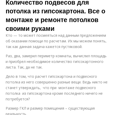
Количество подвесов для
Одноуровневый
Потолок из гипрока
потолок
потолка из гипсокартона. Все о
монтаже и ремонте потолков
своими руками
Перекрытие из
Натяжной потолок
гипсокартона
Кто — то может посмеяться над данным предложением
об оказании помощи по расчетам. Их мы можем понять,
так как данная задача кажется пустяковой.
Раз, два, замерил периметр комнаты, вычислил площадь
Соединители для
Потолок на подвесах
и приобрел необходимое количество гипсокартонного
гипсокартона
листа. Так, да не так.
Дело в том, что расчет гипсокартона и подвесного
потолка из него совершенно разные вещи. Ведь никто не
станет утверждать, что при монтаже подвесного
потолка из гипсокартона кроме последнего ничего не
потребуется?
Размер ГКЛ и размер помещения – существующая
реальность