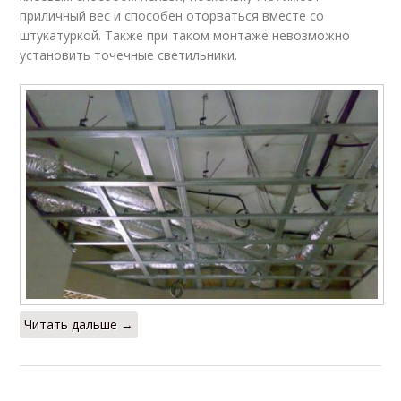
приличный вес и способен оторваться вместе со
Гипсокартон к стене
Деревянный потолок
штукатуркой. Также при таком монтаже невозможно
установить точечные светильники.
Профиль для
Профиль для потолка
гипсокартона
Шов для потолка
Шов на потолке
Профиль на потолок
Цены на гипсокартон
Читать дальше →