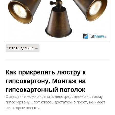
Люстры с блоком
Люстры с пультом
Контроллер для
Светодиодная
Читать дальше →
люстры
люстра
Как прикрепить люстру к
Потолок на крюк
гипсокартону. Монтаж на
гипсокартонный потолок
Освещение можно крепить непосредственно к самому
гипсокартону. Этот способ достаточно прост, но имеет
некоторые нюансы.