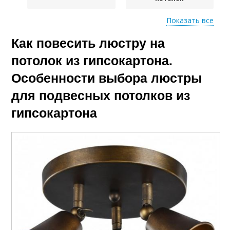
Показать все
Как повесить люстру на
Закладная под
Люстры к проводке
люстру
потолок из гипсокартона.
Особенности выбора люстры
Монтаж на
для подвесных потолков из
Люстры посредством
гипсокартонный
одинарной или
гипсокартона
потолок
Люстры на подвесной
Светильник на
потолок
натяжной потолок
Люстры к натяжному
Люстры к потолку
потолку