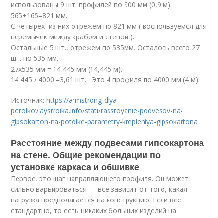
использованы 9 шт. профилей по 900 мм (0,9 м).
565+165=821 мм.
С четырех из них отрежем по 821 мм ( воспользуемся для
перемычек между крабом и стеной ).
Остальные 5 шт., отрежем по 535мм. Осталось всего 27
шт. по 535 мм.
27х535 мм = 14 445 мм (14,445 м).
14 445 / 4000 =3,61 шт. Это 4 профиля по 4000 мм (4 м).
Источник:
https://armstrong-dlya-
potolkov.aystroika.info/stati/rasstoyanie-podvesov-na-
gipsokarton-na-potolke-parametry-krepleniya-gipsokartona
Расстояние между подвесами гипсокартона
на стене. Общие рекомендации по
установке каркаса и обшивке
Первое, это шаг направляющего профиля. Он может
сильно варьироваться — все зависит от того, какая
нагрузка предполагается на конструкцию. Если все
стандартно, то есть никаких больших изделий на