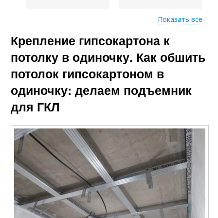
Показать все
Крепление гипсокартона к
Суперприспособления
Условия для монтажа
для монтажа
потолку в одиночку. Как обшить
потолок гипсокартоном в
одиночку: делаем подъемник
для ГКЛ