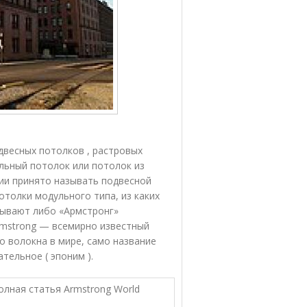
двесных потолков , растровых
льный потолок или потолок из
сии принято называть подвесной
отолки модульного типа, из каких
зывают либо «Армстронг»
Armstrong — всемирно известный
 волокна в мире, само название
тельное ( эпоним ).
олная статья Armstrong World