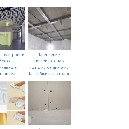
армстронг и
Крепление
бес от
гипсокартона к
иального
потолку в одиночку.
тавителя.
Как обшить потолок
ет-магазин
гипсокартоном в
 Армстронг»
одиночку: делаем
ия надежных
подъемник для ГКЛ
ественных
ых систем.