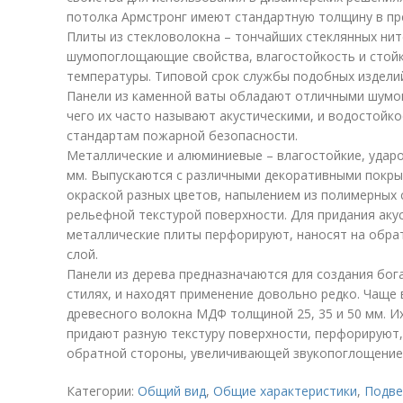
потолка Армстронг имеют стандартную толщину в пр
Плиты из стекловолокна – тончайших стеклянных нит
шумопоглощающие свойства, влагостойкость и стой
температуры. Типовой срок службы подобных изделий
Панели из каменной ваты обладают отличными шумо
чего их часто называют акустическими, и водостойк
стандартам пожарной безопасности.
Металлические и алюминиевые – влагостойкие, удар
мм. Выпускаются с различными декоративными покры
окраской разных цветов, напылением из полимерных 
рельефной текстурой поверхности. Для придания аку
металлические плиты перфорируют, наносят на обр
слой.
Панели из дерева предназначаются для создания бог
стилях, и находят применение довольно редко. Чаще
древесного волокна МДФ толщиной 25, 35 и 50 мм. 
придают разную текстуру поверхности, перфорируют,
обратной стороны, увеличивающей звукопоглощение
Категории:
Общий вид
,
Общие характеристики
,
Подве