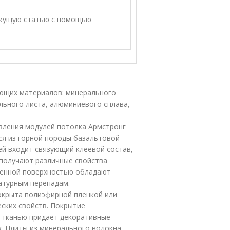
екущую статью с помощью
ующих материалов: минерального
льного листа, алюминиевого сплава,
вления модулей потолка Армстронг
ся из горной породы базальтовой
ей входит связующий клеевой состав,
 получают различные свойства
шенной поверхностью обладают
атурным перепадам.
окрыта полиэфирной пленкой или
еских свойств. Покрытие
й тканью придает декоративные
х. Плиты из минерального волокна