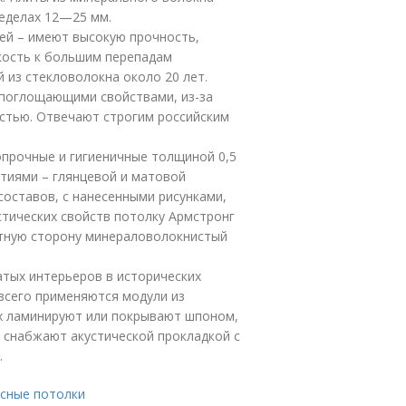
еделах 12—25 мм.
ей – имеют высокую прочность,
кость к большим перепадам
 из стекловолокна около 20 лет.
поглощающими свойствами, из-за
остью. Отвечают строгим российским
опрочные и гигиеничные толщиной 0,5
тиями – глянцевой и матовой
составов, с нанесенными рисунками,
стических свойств потолку Армстронг
атную сторону минераловолокнистый
атых интерьеров в исторических
 всего применяются модули из
Их ламинируют или покрывают шпоном,
 снабжают акустической прокладкой с
.
сные потолки