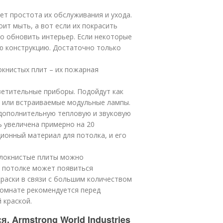
т простота их обслуживания и ухода.
ит мыть, а вот если их покрасить
о обновить интерьер. Если некоторые
ю конструкцию. Достаточно только
книстых плит – их пожарная
етительные приборы. Подойдут как
ы или встраиваемые модульные лампы.
дополнительную тепловую и звуковую
ь увеличена примерно на 20
ионный материал для потолка, и его
олокнистые плиты можно
ом потолке может появиться
краски в связи с большим количеством
комнате рекомендуется перед
 краской.
. Armstrong World Industries