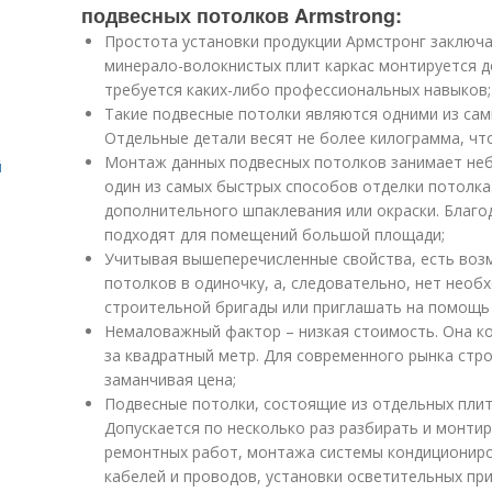
подвесных потолков Armstrong:
Простота установки продукции Армстронг заключа
минерало-волокнистых плит каркас монтируется д
требуется каких-либо профессиональных навыков;
Такие подвесные потолки являются одними из самы
Отдельные детали весят не более килограмма, чт
Монтаж данных подвесных потолков занимает неб
й
один из самых быстрых способов отделки потолка
дополнительного шпаклевания или окраски. Благо
подходят для помещений большой площади;
Учитывая вышеперечисленные свойства, есть воз
потолков в одиночку, а, следовательно, нет необ
строительной бригады или приглашать на помощь 
Немаловажный фактор – низкая стоимость. Она ко
за квадратный метр. Для современного рынка стр
заманчивая цена;
Подвесные потолки, состоящие из отдельных плит
Допускается по несколько раз разбирать и монтир
ремонтных работ, монтажа системы кондициониро
кабелей и проводов, установки осветительных при