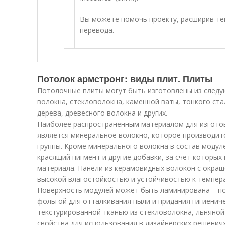
Вы можете помочь проекту, расширив т
перевода.
Потолок армстронг: виды плит. Плиты
Потолочные плиты могут быть изготовлены из след
волокна, стекловолокна, каменной ваты, тонкого ста
дерева, древесного волокна и других.
Наиболее распространенным материалом для изгото
является минеральное волокно, которое производит
группы. Кроме минерального волокна в состав модул
красящий пигмент и другие добавки, за счет которых
материала. Панели из керамовидных волокон с окра
высокой влагостойкостью и устойчивостью к темпер
Поверхность модулей может быть ламинирована – п
фольгой для отталкивания пыли и придания гигиенич
текстурированной тканью из стекловолокна, льняно
свойства для использования в дизайнерских решения