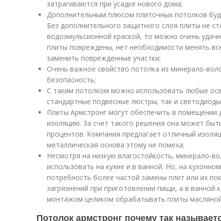
затрагиваются при усадке нового дома;
Дополнительным плюсом плиточных потолков буде
Без дополнительного защитного слоя плиты не сто
водоэмульсионной краской, то можно очень удачн
плиты повреждены, нет необходимости менять вс
заменить поврежденные участки;
Очень важное свойство потолка из минерало-воло
безопасность;
С таким потолком можно использовать любые осв
стандартные подвесные люстры, так и светодиод
Плиты Армстронг могут обеспечить в помещении 
изоляцию. За счет такого решения она может быт
процентов. Компания предлагает отличный изоляц
металлическая основа этому не помеха;
Несмотря на низкую влагостойкость, минерало-в
использовать на кухне и в ванной. Но, на кухонн
потребность более частой замены плит или их по
загрязнений при приготовлении пищи, а в ванной 
монтажом целиком обрабатывать плиты масляной
Потолок армстронг почему так называется