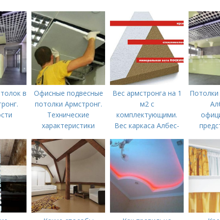
толок в
Офисные подвесные
Вес армстронга на 1
Потолки 
ронг.
потолки Армстронг.
м2 с
Ал
сти
Технические
комплектующими.
офиц
характеристики
Вес каркаса Албес-
предс
Норма на 1м 2
Интерн
«Потолки
- гарант
и кач
подвесн