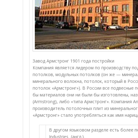
Завод Армстронг 1901 года постройки
Компания является лидером по производству по
потолков, модульных потолков (он же — минера
минерального волокна, потолок, который в Рос
потолок «Армстронг»). В России все подвесные п
бы материалов они ни были бы изготовлены, на
(Armstrong), либо «типа Армстронг». Компания 
производитель потолочных плит из минерального
«Армстронг» стало употребляться как имя нарица
В другом языковом разделе есть более п
Industries (англ.).