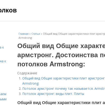
олков
Главная
»
Статьи
»
Общий вид Общие характеристики плит армстр
Armstrong:
Общий вид Общие характе
а к
армстронг. Достоинства 
на к
потолков Armstrong:
Содержание
Общий вид Общие характеристики плит армстронг
Armstrong:
Потолок армстронг почему так называется. Armstro
Потолок армстронг: виды плит. Плиты
лаем
ными
Общий вид Общие характеристики плит а