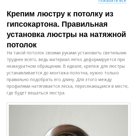
Показать все
Крепим люстру к потолку из
Накладные
Светильники на
светильники
гипсокартон
гипсокартона. Правильная
установка люстры на натяжной
Люстра на
потолок
Светильники в
гипсокартонный
гипсокартон
На такой потолок своими руками установить светильник
потолок
труднее всего, ведь материал легко деформируется при
неаккуратном обращении. В идеале, крепеж для люстры
устанавливается до монтажа полотна, нужно только
Люстры на бетонном
правильно подобрать его длину. Для этого между
Люстры к потолку
потолке
профилями натягивается леска, пересекающаяся в месте,
где будет вешаться люстра.
Люстры на
деревянном потолке