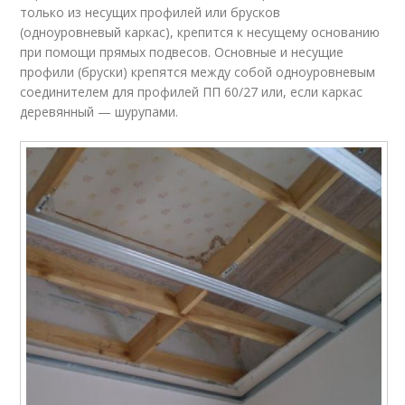
только из несущих профилей или брусков
(одноуровневый каркас), крепится к несущему основанию
при помощи прямых подвесов. Основные и несущие
профили (бруски) крепятся между собой одноуровневым
соединителем для профилей ПП 60/27 или, если каркас
деревянный — шурупами.