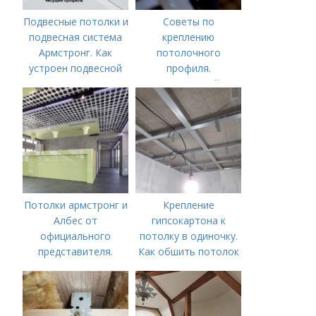
Подвесные потолки и
Советы по
подвесная система
креплению
Армстронг. Как
потолочного
устроен подвесной
профиля.
потолок «Армстронг»
Потолочный
профиль ПВХ для
натяжных потолков
Потолки армстронг и
Крепление
Албес от
гипсокартона к
официального
потолку в одиночку.
представителя.
Как обшить потолок
Интернет-магазин
гипсокартоном в
«Потолки Армстронг»
одиночку: делаем
- гарантия надежных
подъемник для ГКЛ
и качественных