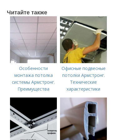
Читайте также
Особенности
Офисные подвесные
монтажа потолка
потолки Армстронг.
системы Армстронг.
Технические
Преимущества
характеристики
потолка Армстронг