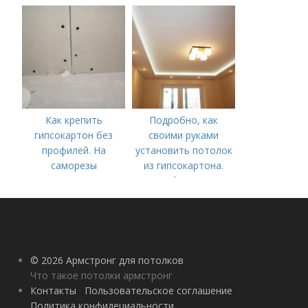
Предварительные
расчеты, разметка и
подготовка
поверхности
Как крепить
Подробно, как
гипсокартон без
своими руками
профилей. На
установить потолок
саморезы
из гипсокартона.
Особенности
© 2026 Армстронг для потолков
Что такое потолки армстронг
Контакты
Пользовательское соглашение
Политика конфидециальности