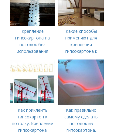
подвесных систем.
Крепление
Какие способы
гипсокартона на
применяют для
потолок без
крепления
использования
гипсокартона к
каркаса.
потолку. Как сделать
Преимущества и
потолок из
недостатки метода
гипсокартона
Как приклеить
Как правильно
гипсокартон к
самому сделать
потолку. Крепление
потолок из
гипсокартона
гипсокартона.