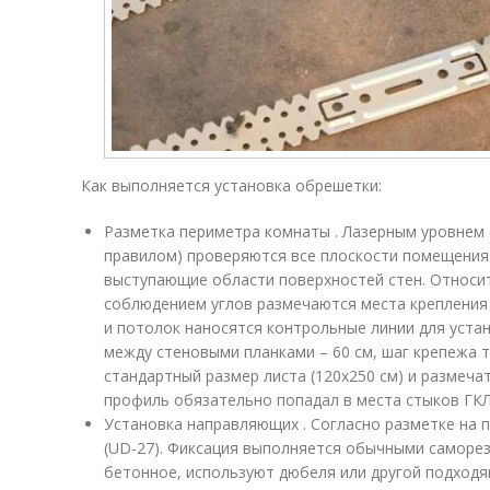
Как выполняется установка обрешетки:
Разметка периметра комнаты . Лазерным уровнем
правилом) проверяются все плоскости помещения
выступающие области поверхностей стен. Относит
соблюдением углов размечаются места крепления 
и потолок наносятся контрольные линии для уста
между стеновыми планками – 60 см, шаг крепежа т
стандартный размер листа (120х250 см) и размеча
профиль обязательно попадал в места стыков ГКЛ
Установка направляющих . Согласно разметке на 
(UD-27). Фиксация выполняется обычными самореза
бетонное, используют дюбеля или другой подходя