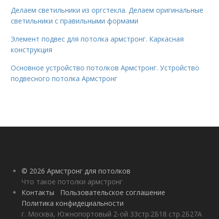
Делаем светильники из оргстекла. Делаем оригинальные
светильники с правильными формами
Элемент подвес для потолка армстронг. Каркасная
конструкция
Основное устройство потолков Армстронг. Устройство
подвесного потолка Армстронг
© 2026 Армстронг для потолков
Что такое потолки армстронг
Контакты
Пользовательское соглашение
Политика конфидециальности
г. Москва, Южнопортовый 2-ой 33стр.2Б18 стр.2Б27А