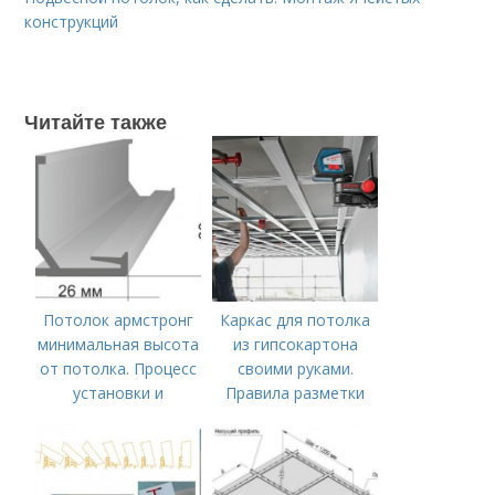
конструкций
Читайте также
Потолок армстронг
Каркас для потолка
минимальная высота
из гипсокартона
от потолка. Процесс
своими руками.
установки и
Правила разметки
подключения
под каркас для
светильников в
подвесного потолка
подвесных потолках
из гипсокартона