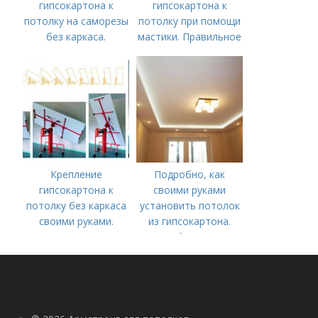
гипсокартона к
гипсокартона к
потолку на саморезы
потолку при помощи
без каркаса.
мастики. Правильное
Варианты
крепление
выполнения
гипсокартонных
несущего каркаса
листов без каркаса
Крепление
Подробно, как
гипсокартона к
своими руками
потолку без каркаса
установить потолок
своими руками.
из гипсокартона.
Монтаж на
Особенности
обрешетку из
металлического
профиля