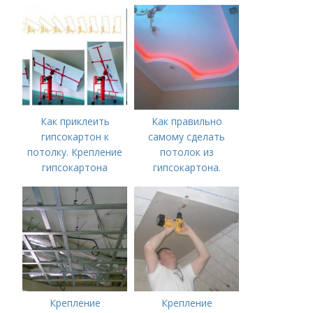
каркаса.
гипсокартон
Преимущества и
недостатки метода
Как приклеить
Как правильно
гипсокартон к
самому сделать
потолку. Крепление
потолок из
гипсокартона
гипсокартона.
Предварительные
расчеты, разметка и
подготовка
поверхности
Крепление
Крепление